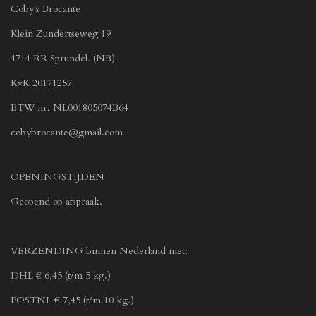
Coby's Brocante
Klein Zundertseweg 19
4714 RR Sprundel. (NB)
KvK 20171257
BTW nr. NL001805074B64
cobybrocante@gmail.com
OPENINGSTIJDEN
Geopend op afspraak.
VERZENDING binnen Nederland met:
DHL € 6,45 (t/m 5 kg.)
POSTNL € 7,45 (t/m 10 kg.)