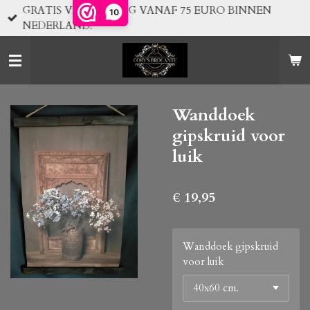
GRATIS VERZENDING VANAF 75 EURO BINNEN
10
Ga
NEDERLAND!
direct
naar
de
hoofdinhoud
Wanddoek
gipskruid voor
luik
€ 19,95
Wanddoek gipskruid
voor luik