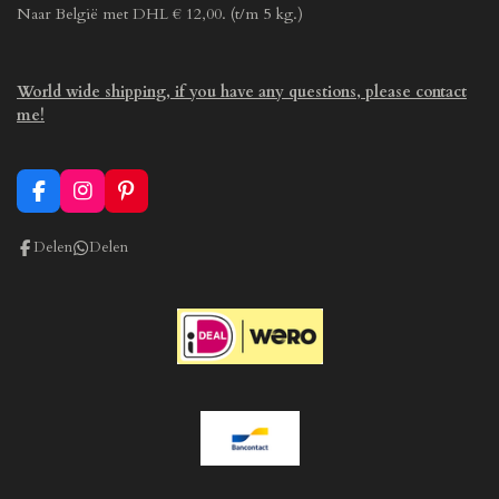
Naar België met DHL € 12,00. (t/m 5 kg.)
World wide shipping, if you have any questions, please contact
me!
F
I
P
a
n
i
c
s
n
Delen
Delen
e
t
t
b
a
e
o
g
r
o
r
e
k
a
s
m
t