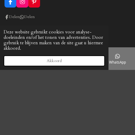
F
I
P
a
n
i
c
s
n
Delen
Delen
e
t
t
b
a
e
o
g
r
Deze website gebruikt cookies voor analyse-
o
r
e
doeleinden en/of het tonen van advertenties. Door
k
a
s
gebruik te blijven maken van de site gaat u hiermee
m
t
akkoord.
Akkoord
E-mailadres
Telefoonnummer
Kaart
WhatsApp
© 2022 - 2026 cobybrocante
Powered by
JouwWeb