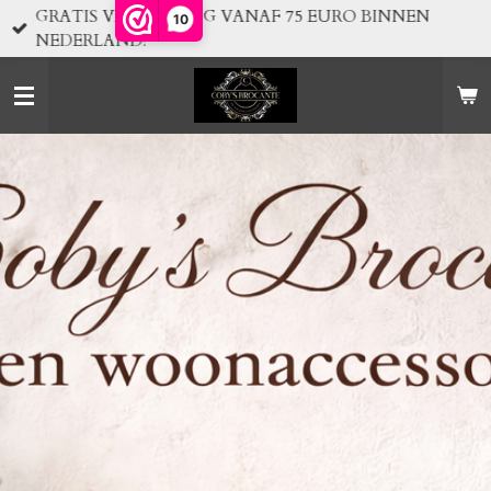
GRATIS VERZENDING VANAF 75 EURO BINNEN
10
Ga
NEDERLAND!
direct
naar
de
hoofdinhoud