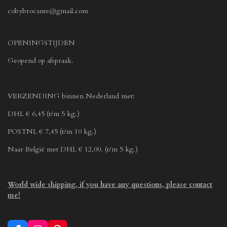
cobybrocante@gmail.com
OPENINGSTIJDEN
Geopend op afspraak.
VERZENDING binnen Nederland met:
DHL € 6,45 (t/m 5 kg.)
POSTNL € 7,45 (t/m 10 kg.)
Naar België met DHL € 12,00. (t/m 5 kg.)
World wide shipping, if you have any questions, please contact
me!