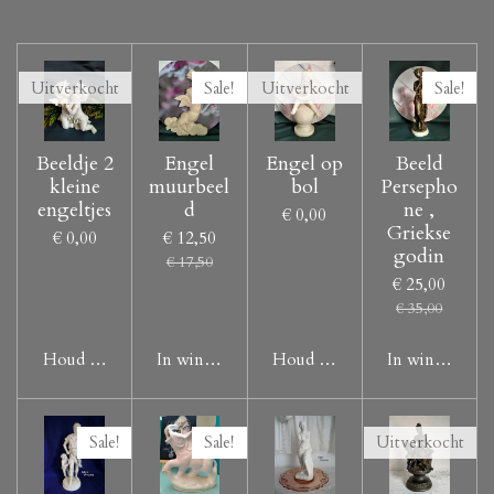
Uitverkocht
Sale!
Uitverkocht
Sale!
Beeldje 2
Engel
Engel op
Beeld
kleine
muurbeel
bol
Persepho
engeltjes
d
ne ,
€ 0,00
Griekse
€ 0,00
€ 12,50
godin
€ 17,50
€ 25,00
€ 35,00
Houd mij op de hoogte
In winkelwagen
Houd mij op de hoogte
In winkelwag
Sale!
Sale!
Uitverkocht