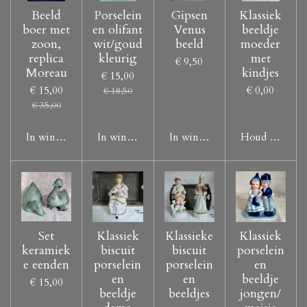
Beeld
Porselein
Gipsen
Klassiek
boer met
en olifant
Venus
beeldje
zoon,
wit/goud
beeld
moeder
replica
kleurig
met
€ 9,50
Moreau
kindjes
€ 15,00
€ 15,00
€ 0,00
€ 18,50
€ 35,00
In winkelwagen
In winkelwagen
In winkelwagen
Houd mij op d
Set
Klassiek
Klassieke
Klassiek
keramiek
biscuit
biscuit
porselein
e eenden
porselein
porselein
en
en
en
beeldje
€ 15,00
beeldje
beeldjes
jongen/