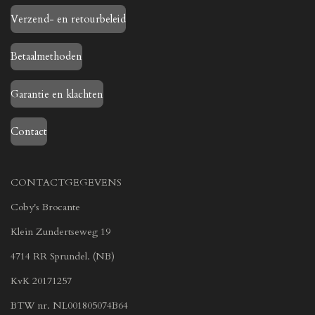
Verzend- en retourbeleid
Betaalmethoden
Garantie en klachten
Contact
CONTACTGEGEVENS
Coby's Brocante
Klein Zundertseweg 19
4714 RR Sprundel. (NB)
KvK 20171257
BTW nr. NL001805074B64