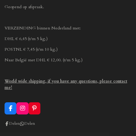
Geopend op afspraak.
VERZENDING binnen Nederland met:
DHL € 6,45 (t/m 5 kg.)
POSTNL € 7,45 (t/m 10 kg.)
Naar België met DHL € 12,00. (t/m 5 kg.)
World wide shipping, if you have any questions, please contact
me!
F
I
P
a
n
i
c
s
n
Delen
Delen
e
t
t
b
a
e