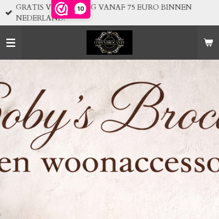
GRATIS VERZENDING VANAF 75 EURO BINNEN
10
Ga
NEDERLAND!
direct
naar
de
hoofdinhoud