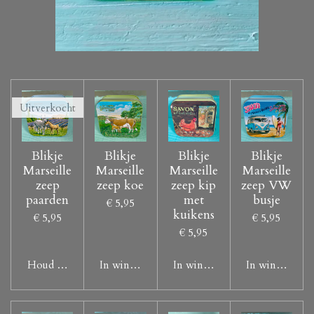
Uitverkocht
Blikje
Blikje
Blikje
Blikje
Marseille
Marseille
Marseille
Marseille
zeep
zeep koe
zeep kip
zeep VW
paarden
met
busje
€ 5,95
kuikens
€ 5,95
€ 5,95
€ 5,95
Houd mij op de hoogte
In winkelwagen
In winkelwagen
In winkelwag