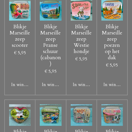
Blikje
Blikje
Blikje
Blikje
Marseille
Marseille
Marseille
Marseille
zeep
zeep
zeep
zeep
scooter
Franse
Westie
poezen
schuur
hondje
op het
€ 5,95
(cabanon
dak
€ 5,95
)
€ 5,95
€ 5,95
In winkelwagen
In winkelwagen
In winkelwagen
In winkelwag
Blikje
Blikje
Blikje
Blikje