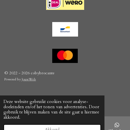
k
a
s
m
t
© 2022 - 2026 cobybrocante
Powered by
JouwWeb
Deze website gebruikt cookies voor analyse-
doeleinden en/of het tonen van advertenties. Door
gebruik te blijven maken van de site gaat u hiermee
akkoord.
Akkoord