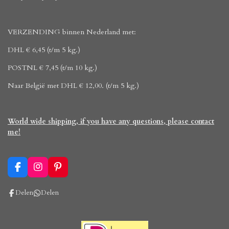
VERZENDING binnen Nederland met:
DHL € 6,45 (t/m 5 kg.)
POSTNL € 7,45 (t/m 10 kg.)
Naar België met DHL € 12,00. (t/m 5 kg.)
World wide shipping, if you have any questions, please contact
me!
F
I
P
a
n
i
c
s
n
Delen
Delen
e
t
t
b
a
e
o
g
r
o
r
e