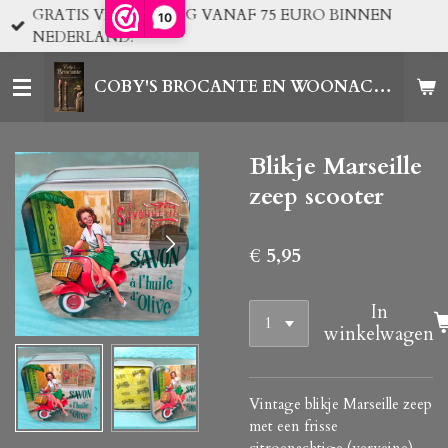
GRATIS VERZENDING VANAF 75 EURO BINNEN
10
Ga
NEDERLAND!
direct
naar
COBY'S BROCANTE EN WOONACCESSOIRES
de
hoofdinhoud
Blikje Marseille
zeep scooter
€ 5,95
In
winkelwagen
Vintage blikje Marseille zeep
met een frisse
citroenachtige (verveine)