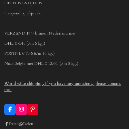
OPENINGSTIJDEN
Geopend op afspraak.
VERZENDING binnen Nederland met:
DHL € 6,45 (t/m 5 kg.)
POSTNL € 7,45 (t/m 10 kg.)
Naar België met DHL € 12,00. (t/m 5 kg.)
World wide shipping, if you have any questions, please contact
me!
F
I
P
a
n
i
c
s
n
Delen
Delen
e
t
t