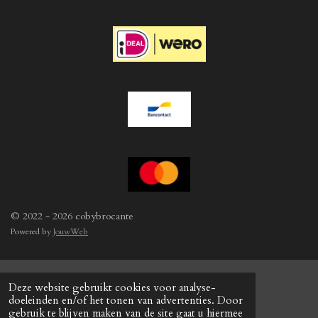
b
a
e
o
g
r
o
r
e
k
a
s
m
t
© 2022 - 2026 cobybrocante
Powered by
JouwWeb
Deze website gebruikt cookies voor analyse-
doeleinden en/of het tonen van advertenties. Door
gebruik te blijven maken van de site gaat u hiermee