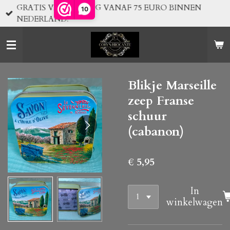
GRATIS VERZENDING VANAF 75 EURO BINNEN
10
Ga
NEDERLAND!
direct
naar
de
hoofdinhoud
Blikje Marseille
zeep Franse
schuur
(cabanon)
€ 5,95
In
winkelwagen