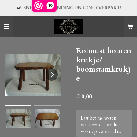
10
Ga
SNELLE VERZENDING EN GOED VERPAKT!
direct
naar
de
hoofdinhoud
Robuust houten
krukje/
boomstamkrukj
e
€ 0,00
Laat het me weten
wanneer dit product
weer op voorraad is.