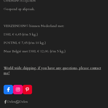
OPENINGSTIJDEN
Geopend op afspraak.
VERZENDING binnen Nederland met:
DHL € 6,45 (t/m 5 kg.)
POSTNL € 7,45 (t/m 10 kg.)
Naar België met DHL € 12,00. (t/m 5 kg.)
World wide shipping, if you have any questions, please contact
me!
F
I
P
a
n
i
c
s
n
Delen
Delen
e
t
t