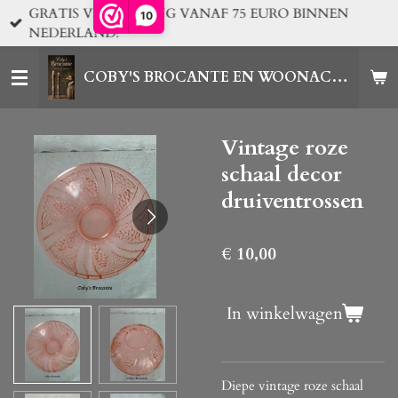
GRATIS VERZENDING VANAF 75 EURO BINNEN
10
Ga
NEDERLAND!
direct
naar
COBY'S BROCANTE EN WOONACCESSOIRES
de
hoofdinhoud
Vintage roze
schaal decor
druiventrossen
€ 10,00
In winkelwagen
Diepe vintage roze schaal