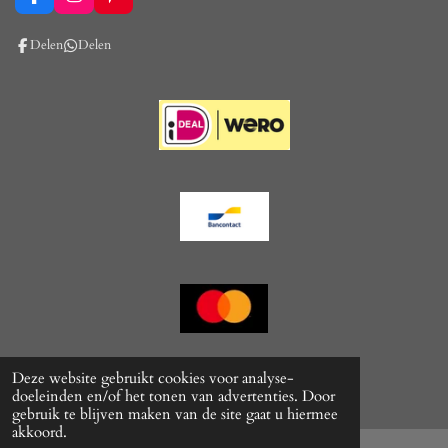
F
I
P
a
n
i
c
s
n
Delen
Delen
e
t
t
b
a
e
o
g
r
o
r
e
k
a
s
m
t
© 2022 - 2026 cobybrocante
Deze website gebruikt cookies voor analyse-
Powered by
JouwWeb
doeleinden en/of het tonen van advertenties. Door
gebruik te blijven maken van de site gaat u hiermee
akkoord.