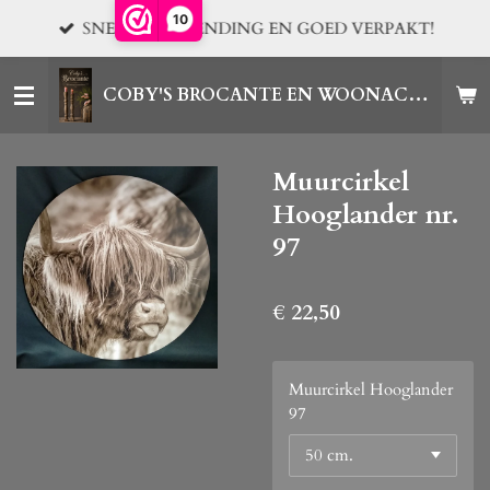
10
Ga
SNELLE VERZENDING EN GOED VERPAKT!
direct
naar
COBY'S BROCANTE EN WOONACCESSOIRES
de
hoofdinhoud
Muurcirkel
Hooglander nr.
97
€ 22,50
Muurcirkel Hooglander
97