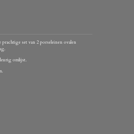
 prachtige set van 2 porseleinen ovalen
ng.
urig omlijst.
m.