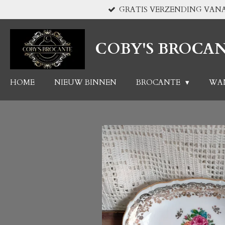
GRATIS VERZENDING VANA
Ga
direct
naar
COBY'S BROCA
de
hoofdinhoud
HOME
NIEUW BINNEN
BROCANTE
WA