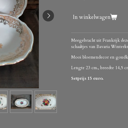
In winkelwagen
Meegebracht uit Frankrijk deze
schaaltjes van Bavaria Winterli
Mooi bloemendecor en goudkle
Lengte 23 cm., breedte 14,5 c
Setprijs 15 euro.