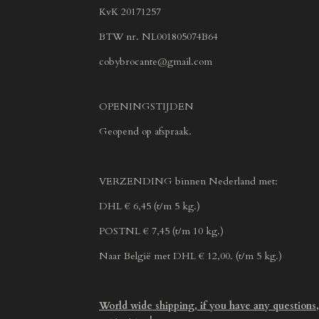
KvK 20171257
BTW nr. NL001805074B64
cobybrocante@gmail.com
OPENINGSTIJDEN
Geopend op afspraak.
VERZENDING binnen Nederland met:
DHL € 6,45 (t/m 5 kg.)
POSTNL € 7,45 (t/m 10 kg.)
Naar België met DHL € 12,00. (t/m 5 kg.)
World wide shipping, if you have any questions,