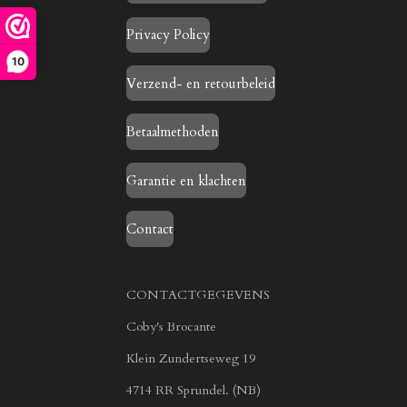
Privacy Policy
10
Verzend- en retourbeleid
Betaalmethoden
Garantie en klachten
Contact
CONTACTGEGEVENS
Coby's Brocante
Klein Zundertseweg 19
4714 RR Sprundel. (NB)