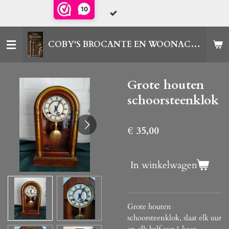
10
Ga
direct
naar
COBY'S BROCANTE EN WOONACCESSOIRES
de
hoofdinhoud
Grote houten
schoorsteenklok
€ 35,00
In winkelwagen
Grote houten
schoorsteenklok, slaat elk uur
en elk half uur 1 keer,