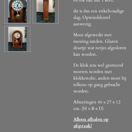
dit is dus een enkelvoudige
slag. Opwindsleutel
aanwezig.
Mooi afgewerkt met
messing randen. Glazen
deurtje wat netjes afgesloten
kan worden.
De klok zou wel gesmeerd
moeten worden met
klokkenolie, anders moet hij
telkens op gang gebracht
worden.
Afmetingen 46 x 27 x 12
cm. (H x B x D)
Alleen afhalen op
afspraak!