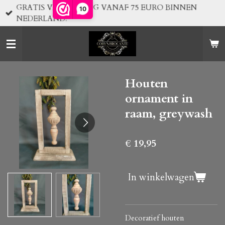
GRATIS VERZENDING VANAF 75 EURO BINNEN
10
Ga
NEDERLAND!
direct
naar
de
hoofdinhoud
Houten
ornament in
raam, greywash
€ 19,95
In winkelwagen
Decoratief houten