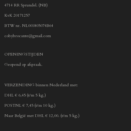
4714 RR Sprundel. (NB)
KvK 20171257
BTW nr. NL001805074B64
cobybrocante@gmail.com
OPENINGSTIJDEN
Geopend op afspraak.
VERZENDING binnen Nederland met:
DHL € 6,45 (t/m 5 kg.)
POSTNL € 7,45 (t/m 10 kg.)
Naar België met DHL € 12,00. (t/m 5 kg.)