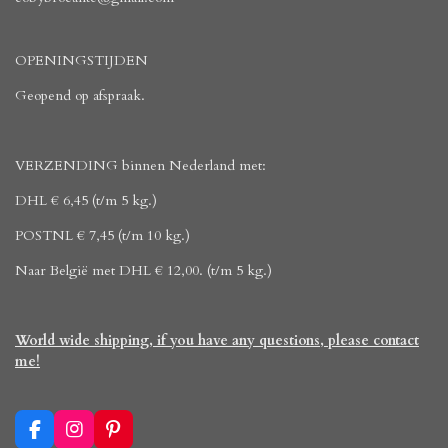
OPENINGSTIJDEN
Geopend op afspraak.
VERZENDING binnen Nederland met:
DHL € 6,45 (t/m 5 kg.)
POSTNL € 7,45 (t/m 10 kg.)
Naar België met DHL € 12,00. (t/m 5 kg.)
World wide shipping, if you have any questions, please contact
me!
F
I
P