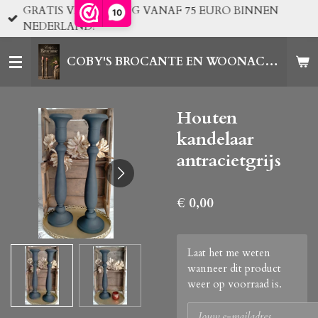
GRATIS VERZENDING VANAF 75 EURO BINNEN
10
Ga
NEDERLAND!
direct
naar
COBY'S BROCANTE EN WOONACCESSOIRES
de
hoofdinhoud
Houten
kandelaar
antracietgrijs
€ 0,00
Laat het me weten
wanneer dit product
weer op voorraad is.