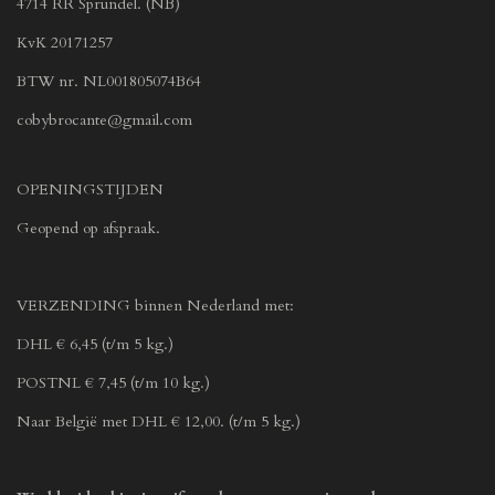
4714 RR Sprundel. (NB)
KvK 20171257
BTW nr. NL001805074B64
cobybrocante@gmail.com
OPENINGSTIJDEN
Geopend op afspraak.
VERZENDING binnen Nederland met:
DHL € 6,45 (t/m 5 kg.)
POSTNL € 7,45 (t/m 10 kg.)
Naar België met DHL € 12,00. (t/m 5 kg.)