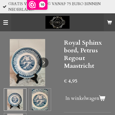
GRATIS VERZENDING VANAF 75 EURO BINNEN
10
Ga
NEDERLAND!
direct
naar
de
hoofdinhoud
Royal Sphinx
bord, Petrus
Regout
Maastricht
€ 4,95
In winkelwagen