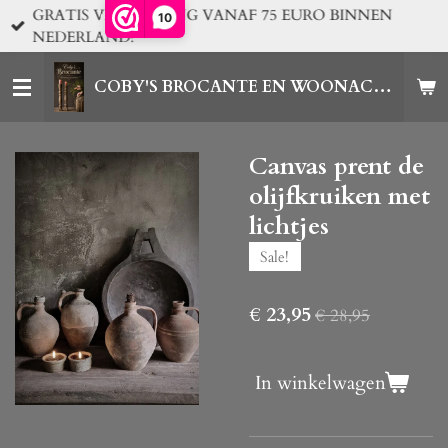
GRATIS VERZENDING VANAF 75 EURO BINNEN
10
Ga
NEDERLAND!
direct
naar
COBY'S BROCANTE EN WOONACCESSOIRES
de
hoofdinhoud
Canvas prent de
olijfkruiken met
lichtjes
Sale!
€ 23,95
€ 28,95
In winkelwagen