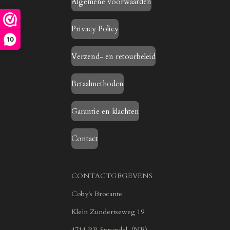
Algemene voorwaarden
Privacy Policy
10
Verzend- en retourbeleid
Betaalmethoden
Garantie en klachten
Contact
CONTACTGEGEVENS
Coby's Brocante
Klein Zundertseweg 19
4714 RR Sprundel. (NB)