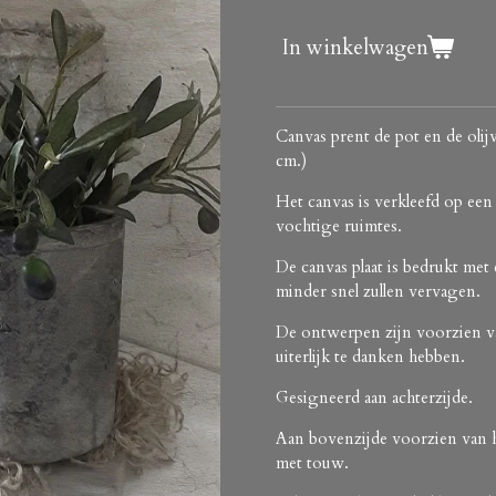
In winkelwagen
Canvas prent de pot en de olij
cm.)
Het canvas is verkleefd op ee
vochtige ruimtes.
De canvas plaat is bedrukt met
minder snel zullen vervagen.
De ontwerpen zijn voorzien van
uiterlijk te danken hebben.
Gesigneerd aan achterzijde.
Aan bovenzijde voorzien van 
met touw.