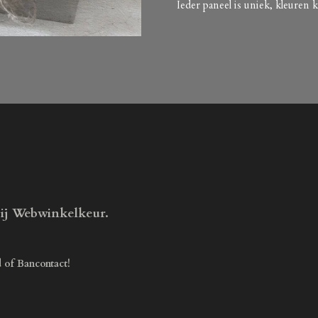
Ieder paneel is uniek, kleuren
bij Webwinkelkeur.
d of Bancontact!