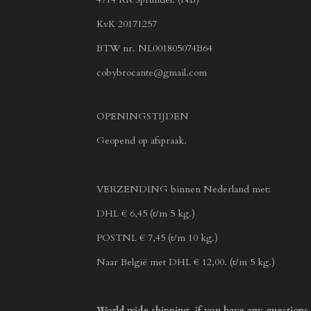
KvK 20171257
BTW nr. NL001805074B64
cobybrocante@gmail.com
OPENINGSTIJDEN
Geopend op afspraak.
VERZENDING binnen Nederland met:
DHL € 6,45 (t/m 5 kg.)
POSTNL € 7,45 (t/m 10 kg.)
Naar België met DHL € 12,00. (t/m 5 kg.)
World wide shipping, if you have any questions,