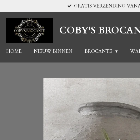
GRATIS VERZENDING VANA
Ga
direct
naar
COBY'S BROCA
de
hoofdinhoud
HOME
NIEUW BINNEN
BROCANTE
WA