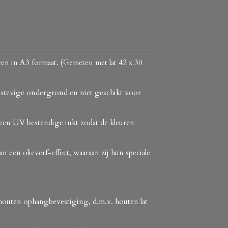
ven in A3 formaat. (Gemeten met lat 42 x 30
n stevige ondergrond en niet geschikt voor
 een UV bestendige inkt zodat de kleuren
 een olieverf-effect, waaraan zij hun speciale
houten ophangbevestiging, d.m.v. houten lat