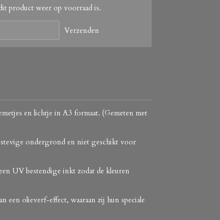
it product weer op voorraad is.
Verzenden
emetjes en lichtje in A3 formaat. (Gemeten met
n stevige ondergrond en niet geschikt voor
 een UV bestendige inkt zodat de kleuren
 een olieverf-effect, waaraan zij hun speciale