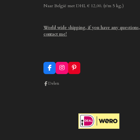
Naar België met DHL € 12,00. (t/m 5 kg.)
World wide shipping, if you have any questions,
contact me!
F
I
P
a
n
i
c
s
n
Delen
e
t
t
b
a
e
o
g
r
o
r
e
k
a
s
m
t