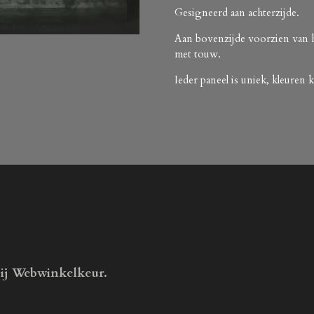
Gesigneerd aan achterzijde.
Aan bovenzijde voorzien van 
met touw.
Ieder paneel is uniek, kleuren
bij Webwinkelkeur.