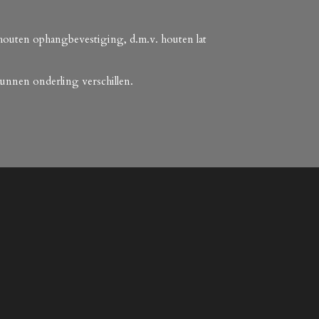
houten ophangbevestiging, d.m.v. houten lat
 kunnen onderling verschillen.