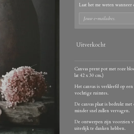
Laat het me weten wanneer d
Uitverkocht
Canvas prent pot met roze blo
lat 42 x 30 cm.)
Het canvas is verkleefd op ee
vochtige ruimtes.
De canvas plaat is bedrukt met
minder snel zullen vervagen.
De ontwerpen zijn voorzien van
uiterlijk te danken hebben.