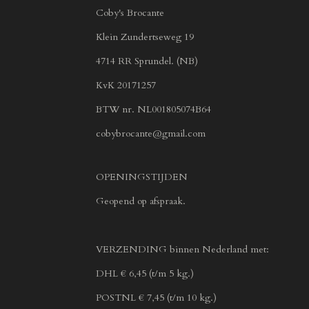
Coby's Brocante
Klein Zundertseweg 19
4714 RR Sprundel. (NB)
KvK 20171257
BTW nr. NL001805074B64
cobybrocante@gmail.com
OPENINGSTIJDEN
Geopend op afspraak.
VERZENDING binnen Nederland met:
DHL € 6,45 (t/m 5 kg.)
POSTNL € 7,45 (t/m 10 kg.)