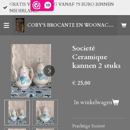
GRATIS VERZENDING VANAF 75 EURO BINNEN
10
Ga
NEDERLAND!
direct
naar
COBY'S BROCANTE EN WOONACCESSOIRES
de
hoofdinhoud
Societé
Ceramique
kannen 2 stuks
€ 25,00
In winkelwagen
Prachtige Societé