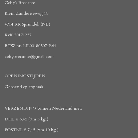
Coby's Brocante
Klein Zundertseweg 19
4714 RR Sprundel. (NB)
KvK 20171257
BTW nr. NL001805074B64
cobybrocante@gmail.com
OPENINGSTIJDEN
Geopend op afspraak.
VERZENDING binnen Nederland met:
DHL € 6,45 (t/m 5 kg.)
POSTNL € 7,45 (t/m 10 kg.)