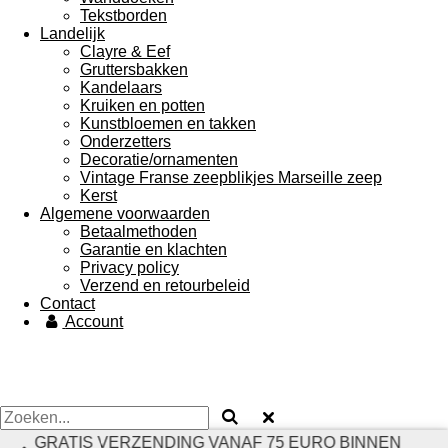
Tekstborden
Landelijk
Clayre & Eef
Gruttersbakken
Kandelaars
Kruiken en potten
Kunstbloemen en takken
Onderzetters
Decoratie/ornamenten
Vintage Franse zeepblikjes Marseille zeep
Kerst
Algemene voorwaarden
Betaalmethoden
Garantie en klachten
Privacy policy
Verzend en retourbeleid
Contact
Account
GRATIS VERZENDING VANAF 75 EURO BINNEN