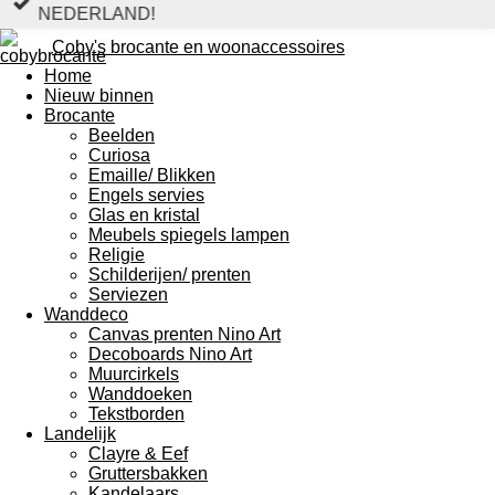
NEDERLAND!
Coby's brocante en woonaccessoires
Home
Nieuw binnen
Brocante
Beelden
Curiosa
Emaille/ Blikken
Engels servies
Glas en kristal
Meubels spiegels lampen
Religie
Schilderijen/ prenten
Serviezen
Wanddeco
Canvas prenten Nino Art
Decoboards Nino Art
Muurcirkels
Wanddoeken
Tekstborden
Landelijk
Clayre & Eef
Gruttersbakken
Kandelaars