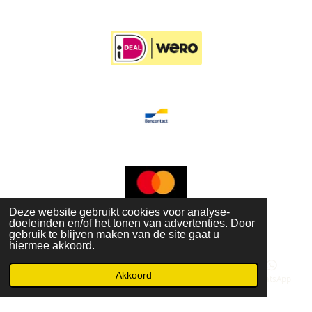
b
a
e
o
g
r
o
r
e
k
a
s
m
t
Deze website gebruikt cookies voor analyse-
doeleinden en/of het tonen van advertenties. Door
© 2022 - 2026 cobybrocante
gebruik te blijven maken van de site gaat u
Powered by
JouwWeb
hiermee akkoord.
Akkoord
E-mailadres
Telefoonnummer
Kaart
WhatsApp