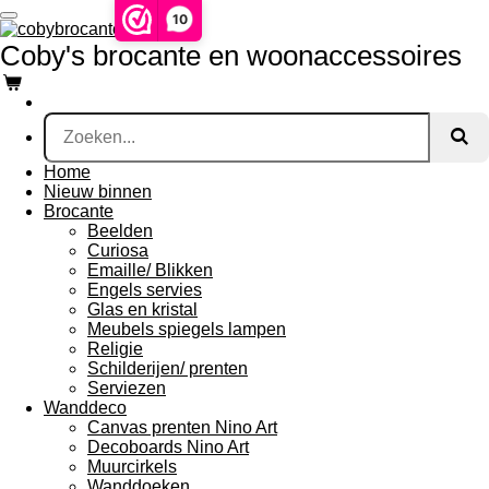
Ga
10
direct
Coby's brocante en woonaccessoires
naar
de
hoofdinhoud
Home
Nieuw binnen
Brocante
Beelden
Curiosa
Emaille/ Blikken
Engels servies
Glas en kristal
Meubels spiegels lampen
Religie
Schilderijen/ prenten
Serviezen
Wanddeco
Canvas prenten Nino Art
Decoboards Nino Art
Muurcirkels
Wanddoeken