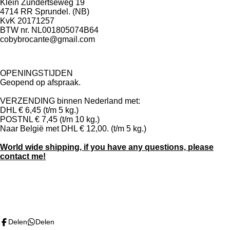
Klein Zundertseweg 19
4714 RR Sprundel. (NB)
KvK 20171257
BTW nr. NL001805074B64
cobybrocante@gmail.com
OPENINGSTIJDEN
Geopend op afspraak.
VERZENDING binnen Nederland met:
DHL € 6,45 (t/m 5 kg.)
POSTNL € 7,45 (t/m 10 kg.)
Naar België met DHL € 12,00. (t/m 5 kg.)
World wide shipping, if you have any questions, please
contact me!
F
I
P
a
n
i
c
s
n
Delen
Delen
e
t
t