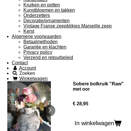
Kruiken en potten
Kunstbloemen en takken
Onderzetters
Decoratie/ornamenten
Vintage Franse zeepblikjes Marseille zeep
Kerst
Algemene voorwaarden
Betaalmethoden
Garantie en klachten
Privacy policy
Verzend en retourbeleid
Contact
Account
Zoeken
Winkelwagen
Sobere bolkruik "Raw"
met oor
€ 28,95
In winkelwagen