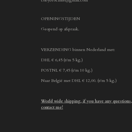
cobybrocante@gmail.com
OPENINGSTIJDEN
Geopend op afspraak.
VERZENDING binnen Nederland met:
DHL € 6,45 (t/m 5 kg.)
POSTNL € 7,45 (t/m 10 kg.)
Naar België met DHL € 12,00. (t/m 5 kg.)
World wide shipping, if you have any questions,
contact me!