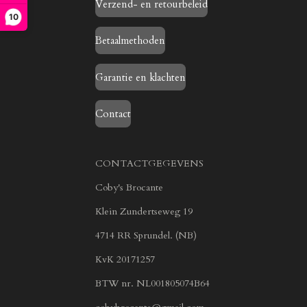
Verzend- en retourbeleid
10
Betaalmethoden
Garantie en klachten
Contact
CONTACTGEGEVENS
Coby's Brocante
Klein Zundertseweg 19
4714 RR Sprundel. (NB)
KvK 20171257
BTW nr. NL001805074B64