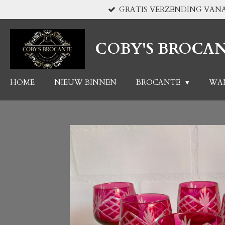
GRATIS VERZENDING VANA
Ga
direct
naar
COBY'S BROCA
de
hoofdinhoud
HOME
NIEUW BINNEN
BROCANTE
WA